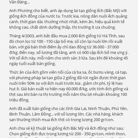
Văn Đàng…
Anh Phương cho biết, anh áp dụng lai tạo giống ếch (Bắc Mỹ) với
giống ếch đồng của nước ta. Trước kia, nông dân nuôi ếch quảng
canh, thời gian dài, thường nhút nhát, kém ăn, hiệu quả kinh tế
không cao, chất dinh dưỡng thấp, thị trường ít ưa chuộng.
Tháng 4/2003, anh bắt đầu mua 2.000 ếch giống từ Hà Tĩnh, sau
đó chọn lọc từ 100 - 150 cặp bố mẹ, số còn lại nuôi lớn rồi xuất
bán, với giá bán thời điểm ấy chỉ dao động từ 36.000 - 37.000
đ/kg. Đến nay, số lượng đã tăng, anh có 600 cặp ếch bố mẹ ưng ý.
Với số ếch này, mỗi năm cho sinh sản 3 lứa. Sau khi đẻ khoảng 45
ngày tuổi xuất bán giống.
Thức ăn của ếch gồm viên nổi của cá ba sa, ốc bươu vàng, cá tạp,
với phương pháp lai tạo giữa 2 giống đã rút ngắn được thời gian
nuôi trên 50% so với ếch nuôi trước kia , giảm chi phí, tỷ lệ hao
hụt ít. Giá bán xuất ra hiện nay 60.000 đ/kg, ước tính ếch giống và
thịt sau khi bán ra thị trường mỗi năm thu lợi nhuận khoảng 100
triệu đồng.
Anh đã xuất bán giống cho các tỉnh Gia Lai, Ninh Thuận, Phú Yên,
Bình Thuận, Lâm Đồng... với số lượng lớn. Các nhà hàng, khách
sạn thường thích mua ếch thịt có trọng lượng 200 gr/con.
Anh chia sẻ kỹ thuật lai giống ếch Bắc Mỹ và ếch đồng như sau:
Chọn giống ếch đực trọng lượng từ 200 - 350 gr/con, mình thon,