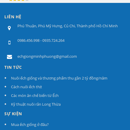
LIÊN HỆ
Phú Thuận, Phú Mỹ Hưng, Củ Chi, Thành phố Hồ Chí Minh
0986.456.998 - 0935.724.264
echgiongminhphuong@gmail.com
TIN TỨC
Nuôi ếch giống và thương phẩm thu gần 2 tỷ đồng/năm
Cách nuôi ếch thịt
Các món ăn chế biến từ Ếch
Kỹ thuật nuôi rắn Long Thừa
SỰ KIỆN
Mua ếch giống ở đâu?