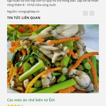
tập huấn và cho vay vốn từ quỹ hỗ trợ nông dân. Sắp tới sẽ nhân
rộng thêm 8 - 10 hộ nữa cùng nuôi.
Nguồn: nongnghiep.vn
TIN TỨC LIÊN QUAN
Nuô
đồn
Các món ăn chế biến từ Ếch