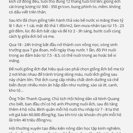
kích cỡ đồng đều, tuổi thọ đúng 12 tháng tuổi trở lên; giống ếch
cái trọng lượng từ 300 - 350 gr/con, bụng phình to, mềm, không
có dấu viết trên thân.
Sau khi đã chọn giống tiến hành thả vào bể nước xi măng theo tỷ
lệ 1 đực + 1 cái, mật độ thả 1 đôi/m2, làm mưa nhân tạo từ 15 - 23
giờ đêm, lúc đó ếch bắt cặp và đẻ từ 2 - 3h sáng, bước cuối cùng
cách ly giữa ếch bố và mẹ.
Qua 18 - 24h trứng bắt đầu nở thành con nồng nọc, vòng sinh
trưởng qua 7 gia đoạn, mỗi ngày thay nước 1 lần, độ PH nuôi
trong ao đảm bảo từ 7,5 - 8,5, có thể nuôi trong ao hoặc bể xi
măng.
Để nuôi giống ếch đạt hiệu quả cao phải chọn giống ếch bố mẹ từ
2 nơi khác nhau để tránh trùng dòng máu, nuôi ếch giống sau
này chậm lớn. Thịt ếch cung cấp nhiều chất dinh dưỡng và chế
biến được nhiều món ăn hấp dẫn như nướng, xào sả ớt, canh,
kho tộ…
Ông Trần Thanh Quang, Chủ tịch Hội Nông dân xã Ninh Quang
cho biết, ban đầu chỉ có hộ anh Phương nuôi ếch, sau đó tăng
thêm 4 hộ nữa. Bình quân mỗi hộ nuôi thu nhập từ 7 - 8 tạ thịt
với giá bán 60.000 đồng/kg. Sau khi trừ các khoản chi phí mỗi hộ
lãi trên 40 triệu đồng/vụ.
Hội thường xuyên tạo điều kiện nông dân học tập kinh nghiệm,