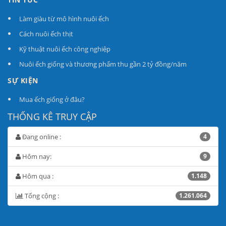
Làm giàu từ mô hình nuôi ếch
Cách nuôi ếch thịt
Kỹ thuật nuôi ếch công nghiệp
Nuôi ếch giống và thương phẩm thu gần 2 tỷ đồng/năm
SỰ KIỆN
Mua ếch giống ở đâu?
THỐNG KÊ TRUY CẬP
Đang online :
4
Hôm nay:
9
Hôm qua :
1.148
Tổng cộng :
1.261.064