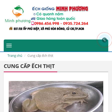
Toggle
navigation
Trang chủ
Cung cấp ếch thịt
CUNG CẤP ẾCH THỊT