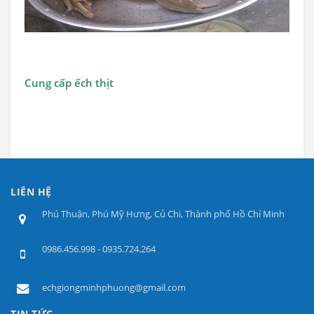
Xem chi tiết
Cung cấp ếch thịt
LIÊN HỆ
Phú Thuận, Phú Mỹ Hưng, Củ Chi, Thành phố Hồ Chí Minh
0986.456.998 - 0935.724.264
echgiongminhphuong@gmail.com
TIN TỨC