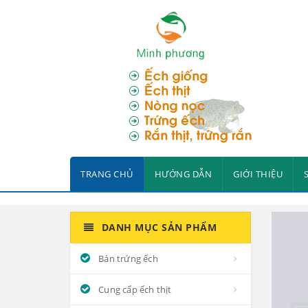
TRANG CHỦ
HƯỚNG DẪN
GIỚI THIỆU
DANH MỤC SẢN PHẨM
Bán trứng ếch
Cung cấp ếch thịt