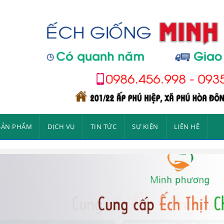
SẢN PHẨM
DỊCH VỤ
TIN TỨC
SỰ KIỆN
LIÊN HỆ