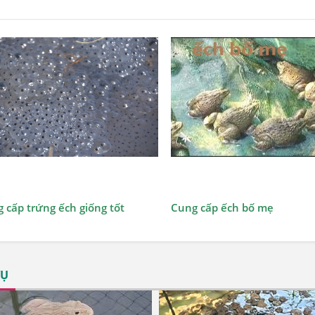
Xem chi tiết
Xem chi tiết
 cấp trứng ếch giống tốt
Cung cấp ếch bố mẹ
VỤ