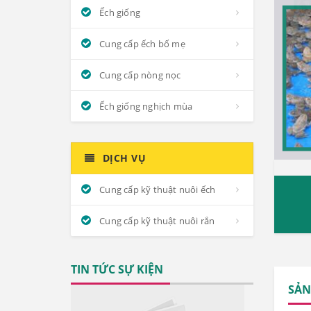
Ếch giống
Cung cấp ếch bố mẹ
Cung cấp nòng nọc
Ếch giống nghịch mùa
DỊCH VỤ
Cung cấp kỹ thuật nuôi ếch
Cung cấp kỹ thuật nuôi rắn
TIN TỨC SỰ KIỆN
SẢN