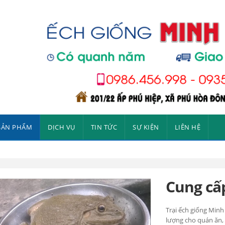
SẢN PHẨM
DỊCH VỤ
TIN TỨC
SỰ KIỆN
LIÊN HỆ
Cung cấp
Trại ếch giống Minh
lượng cho quán ăn, 