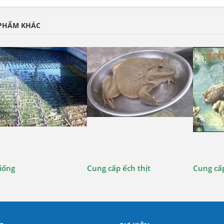
PHẨM KHÁC
 tiết
Xem chi tiết
Xem c
iống
Cung cấp ếch thịt
Cung cấ