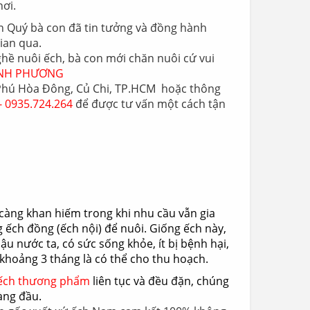
nơi.
n Quý bà con đã tin tưởng và đồng hành
ian qua.
ghề nuôi ếch, bà con mới chăn nuôi cứ vui
 MINH PHƯƠNG
 Phú Hòa Đông, Củ Chi, TP.HCM hoặc thông
- 0935.724.264
để được tư vấn một cách tận
càng khan hiếm trong khi nhu cầu vẫn gia
 ếch đồng (ếch nội) để nuôi. Giống ếch này,
hậu nước ta, có sức sống khỏe, ít bị bệnh hại,
khoảng 3 tháng là có thể cho thu hoạch.
, ếch thương phẩm
liên tục và đều đặn, chúng
àng đầu.