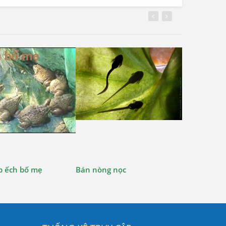
hi tiết
Xem chi tiết
Xem
p ếch bố mẹ
Bán nòng nọc
Cung cấp tr