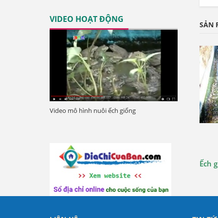
VIDEO HOẠT ĐỘNG
SẢN 
Video mô hình nuôi ếch giống
Xem chi
Ếch g