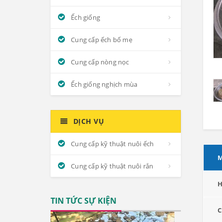
Ếch giống
Cung cấp ếch bố mẹ
Cung cấp nòng nọc
Ếch giống nghịch mùa
DỊCH VỤ
Cung cấp kỹ thuật nuôi ếch
M
Cung cấp kỹ thuật nuôi rắn
H
TIN TỨC SỰ KIỆN