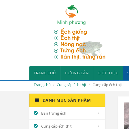
TRANG CHỦ
HƯỚNG DẪN
GIỚI THIỆU
Trang chủ
Cung cấp ếch thịt
Cung cấp ếch thịt
DANH MỤC SẢN PHẨM
Bán trứng ếch
Cung cấp ếch thịt