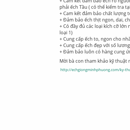
+ Cam kết đảm bảo ếch rõ nguồ
phải ếch Tầu ( có thể kiểm tra tại
+ Cam kết đảm bảo chất lượng tố
+ Đảm bảo ếch thịt ngon, dai, ch
+ Có đầy đủ các loại kích cỡ lớn 
loại 1)
+ Cung cấp ếch to, ngon cho nh
+ Cung cấp ếch đẹp với số lương
+ Đảm bảo luôn có hàng cung ứ
Mời bà con tham khảo kỹ thuật n
http://echgiongminhphuong.com/ky-thua