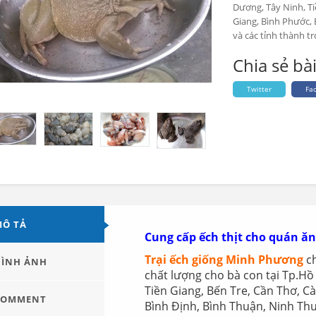
Dương, Tây Ninh, Ti
Giang, Bình Phước,
và các tỉnh thành t
Chia sẻ bài
Twitter
Fa
Ô TẢ
Cung cấp ếch thịt cho quán ă
Trại ếch giống Minh Phương
ch
ÌNH ẢNH
chất lượng cho bà con tại Tp.Hồ
Tiền Giang, Bến Tre, Cần Thơ, C
COMMENT
Bình Định, Bình Thuận, Ninh Thu