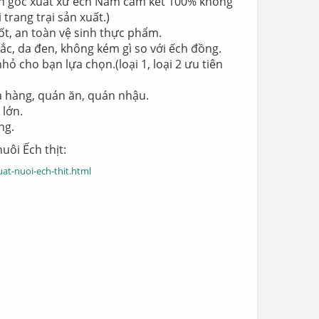
n gốc xuất xứ ếch Nam cam kết 100% không
 trang trại sản xuất.)
t, an toàn vệ sinh thực phẩm.
ắc, da đen, không kém gì so với ếch đồng.
nhỏ cho bạn lựa chọn.(loại 1, loại 2 ưu tiên
à hàng, quán ăn, quán nhậu.
 lớn.
ng.
uôi Ếch thịt:
t-nuoi-ech-thit.html